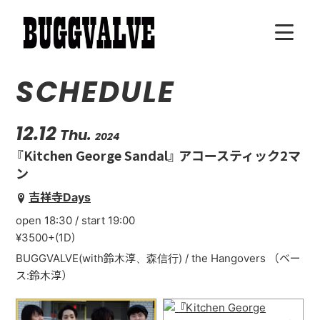
SCHEDULE
HOME
SCHEDULE
12.12
Thu.
2024
『Kitchen George Sandal』 アコースティック2マ
BIOGRAPHY
ン
吉祥寺Days
DISCOGRAPHY
open 18:30 / start 19:00
¥3500+(1D)
VIDEO
BUGGVALVE(with鈴木淳、森信行) / the Hangovers （ベー
ス:鈴木淳）
GOODS